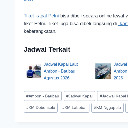
Tiket kapal Pelni
bisa dibeli secara online lewat 
tiket Pelni. Tiket juga bisa dibeli langsung di
kan
keberangkatan.
Jadwal Terkait
Jadwal Kapal Laut
Jadwal 
Ambon - Baubau
Ambon -
Agustus 2026
2026
Post
#
Ambon - Baubau
#
Jadwal Kapal
#
Jadwal Kapal 
Tags:
#
KM Dobonsolo
#
KM Labobar
#
KM Nggapulu