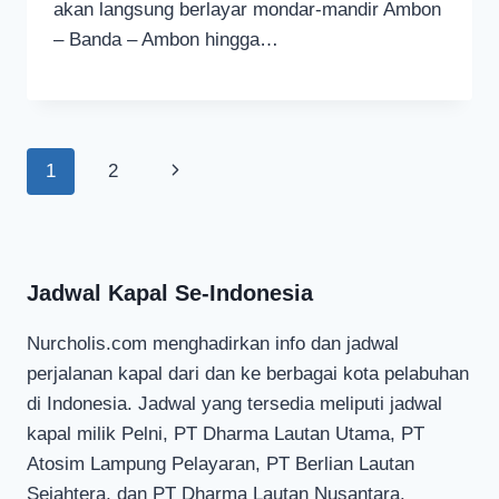
akan langsung berlayar mondar-mandir Ambon
– Banda – Ambon hingga…
Page
Next
1
2
navigation
Page
Jadwal Kapal Se-Indonesia
Nurcholis.com menghadirkan info dan jadwal
perjalanan kapal dari dan ke berbagai kota pelabuhan
di Indonesia. Jadwal yang tersedia meliputi jadwal
kapal milik Pelni, PT Dharma Lautan Utama, PT
Atosim Lampung Pelayaran, PT Berlian Lautan
Sejahtera, dan PT Dharma Lautan Nusantara.