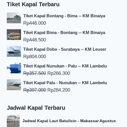
Tiket Kapal Terbaru
Tiket Kapal Bontang - Bima -- KM Binaiya
Rp
446.000
Tiket Kapal Bima - Bontang -- KM Binaiya
Rp
448.500
Tiket Kapal Dobo - Surabaya -- KM Leuser
Rp
804.000
Tiket Kapal Nunukan - Palu -- KM Lambelu
Harga
Harga
Rp
357.500
Rp
266.300
aslinya
saat
Tiket Kapal Palu - Nunukan -- KM Lambelu
adalah:
ini
Harga
Harga
Rp
397.000
Rp
284.200
Rp357.500.
adalah:
aslinya
saat
Rp266.300.
adalah:
ini
Jadwal Kapal Terbaru
Rp397.000.
adalah:
Rp284.200.
Jadwal Kapal Laut Batulicin - Makassar Agustus