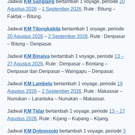
Jadwal
KM Sangiang
bertambah 1 voyage, periode
20
Agustus 2026
–
1 September 2026
. Rute : Bitung –
Fakfak – Bitung.
Jadwal
KM Tilongkabila
bertambah 1 voyage, periode
20 Agustus 2026
–
2 September 2026
. Rute : Denpasar
– Bitung – Denpasar.
Jadwal
KM Binaiya
bertambah 1 voyage, periode
13 –
27 Agustus 2026
. Rute : Denpasar – Bontang –
Denpasar dan Denpasar – Waingapu – Denpasar.
Jadwal
KM Lambelu
bertambah 1 voyage, periode
19
Agustus 2026
–
2 September 2026
. Rute : Makassar –
Nunukan – Larantuka – Nunukan – Makassar.
Jadwal
KM Tidar
bertambah 1 voyage, periode
13 – 27
Agustus 2026
. Rute : Kijang – Kupang – Kijang.
Jadwal
KM Dobonsolo
bertambah 1 voyage, periode
3