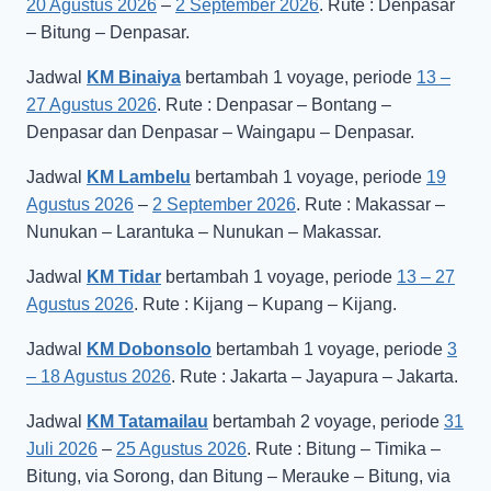
20 Agustus 2026
–
2 September 2026
. Rute : Denpasar
– Bitung – Denpasar.
Jadwal
KM Binaiya
bertambah 1 voyage, periode
13 –
27 Agustus 2026
. Rute : Denpasar – Bontang –
Denpasar dan Denpasar – Waingapu – Denpasar.
Jadwal
KM Lambelu
bertambah 1 voyage, periode
19
Agustus 2026
–
2 September 2026
. Rute : Makassar –
Nunukan – Larantuka – Nunukan – Makassar.
Jadwal
KM Tidar
bertambah 1 voyage, periode
13 – 27
Agustus 2026
. Rute : Kijang – Kupang – Kijang.
Jadwal
KM Dobonsolo
bertambah 1 voyage, periode
3
– 18 Agustus 2026
. Rute : Jakarta – Jayapura – Jakarta.
Jadwal
KM Tatamailau
bertambah 2 voyage, periode
31
Juli 2026
–
25 Agustus 2026
. Rute : Bitung – Timika –
Bitung, via Sorong, dan Bitung – Merauke – Bitung, via