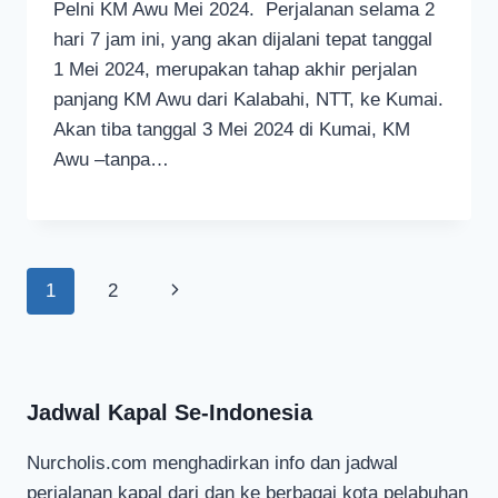
Pelni KM Awu Mei 2024. Perjalanan selama 2
hari 7 jam ini, yang akan dijalani tepat tanggal
1 Mei 2024, merupakan tahap akhir perjalan
panjang KM Awu dari Kalabahi, NTT, ke Kumai.
Akan tiba tanggal 3 Mei 2024 di Kumai, KM
Awu –tanpa…
Page
Next
1
2
navigation
Page
Jadwal Kapal Se-Indonesia
Nurcholis.com menghadirkan info dan jadwal
perjalanan kapal dari dan ke berbagai kota pelabuhan