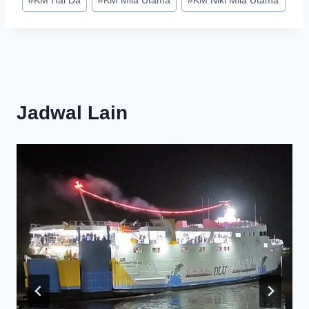
#
KM Hai Da
#
KM Mila Utama
#
KM Niki Mila Utama
Jadwal Lain