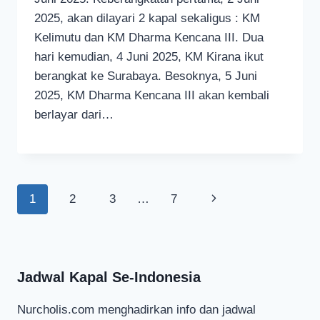
2025, akan dilayari 2 kapal sekaligus : KM
Kelimutu dan KM Dharma Kencana III. Dua
hari kemudian, 4 Juni 2025, KM Kirana ikut
berangkat ke Surabaya. Besoknya, 5 Juni
2025, KM Dharma Kencana III akan kembali
berlayar dari…
Page
Next
1
2
3
…
7
navigation
Page
Jadwal Kapal Se-Indonesia
Nurcholis.com menghadirkan info dan jadwal