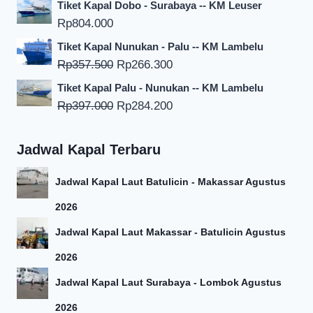
Tiket Kapal Dobo - Surabaya -- KM Leuser
Rp
804.000
Tiket Kapal Nunukan - Palu -- KM Lambelu
Harga
Harga
Rp
357.500
Rp
266.300
aslinya
saat
Tiket Kapal Palu - Nunukan -- KM Lambelu
adalah:
ini
Harga
Harga
Rp
397.000
Rp
284.200
Rp357.500.
adalah:
aslinya
saat
Rp266.300.
adalah:
ini
Jadwal Kapal Terbaru
Rp397.000.
adalah:
Rp284.200.
Jadwal Kapal Laut Batulicin - Makassar Agustus
2026
Jadwal Kapal Laut Makassar - Batulicin Agustus
2026
Jadwal Kapal Laut Surabaya - Lombok Agustus
2026