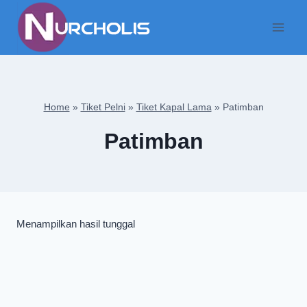
Skip
to
content
Home
»
Tiket Pelni
»
Tiket Kapal Lama
»
Patimban
Patimban
Menampilkan hasil tunggal