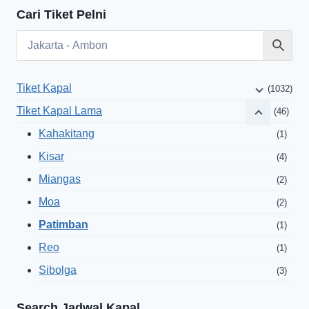
Cari Tiket Pelni
Tiket Kapal
(1032)
Tiket Kapal Lama
(46)
Kahakitang
(1)
Kisar
(4)
Miangas
(2)
Moa
(2)
Patimban
(1)
Reo
(1)
Sibolga
(3)
Search Jadwal Kapal