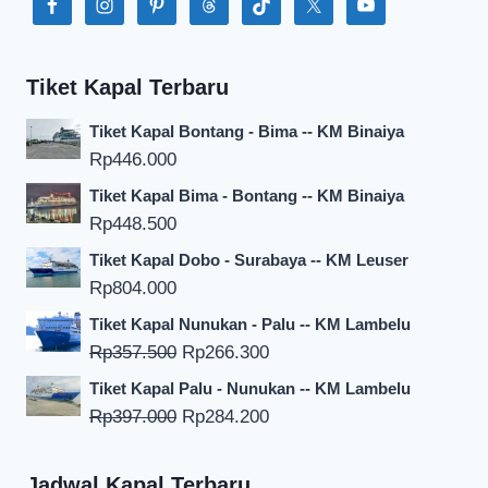
Tiket Kapal Terbaru
Tiket Kapal Bontang - Bima -- KM Binaiya
Rp
446.000
Tiket Kapal Bima - Bontang -- KM Binaiya
Rp
448.500
Tiket Kapal Dobo - Surabaya -- KM Leuser
Rp
804.000
Tiket Kapal Nunukan - Palu -- KM Lambelu
Harga
Harga
Rp
357.500
Rp
266.300
aslinya
saat
Tiket Kapal Palu - Nunukan -- KM Lambelu
adalah:
ini
Harga
Harga
Rp
397.000
Rp
284.200
Rp357.500.
adalah:
aslinya
saat
Rp266.300.
adalah:
ini
Jadwal Kapal Terbaru