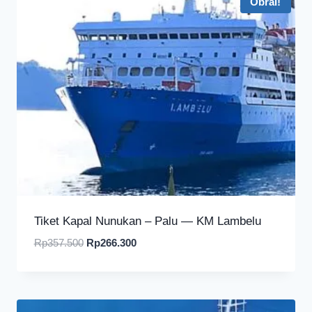
Obral!
Tiket Kapal Nunukan – Palu — KM Lambelu
Harga
Harga
Rp
357.500
Rp
266.300
aslinya
saat
adalah:
ini
Rp357.500.
adalah:
Rp266.300.