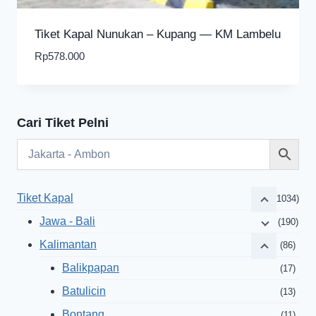
Tiket Kapal Nunukan – Kupang — KM Lambelu
Rp
578.000
Cari Tiket Pelni
Tiket Kapal
(1034)
Jawa - Bali
(190)
Kalimantan
(86)
Balikpapan
(17)
Batulicin
(13)
Bontang
(11)