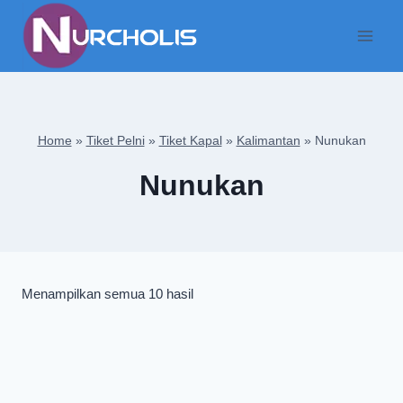
Skip
to
content
Home
»
Tiket Pelni
»
Tiket Kapal
»
Kalimantan
»
Nunukan
Nunukan
Diurutkan
Menampilkan semua 10 hasil
menurut
yang
terbaru