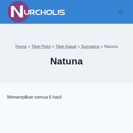
Skip
to
content
Home
»
Tiket Pelni
»
Tiket Kapal
»
Sumatera
»
Natuna
Natuna
Diurutkan
Menampilkan semua 6 hasil
menurut
yang
terbaru