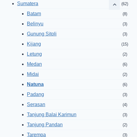
Sumatera
(62)
Batam
(8)
Belinyu
(3)
Gunung Sitoli
(3)
Kijang
(15)
Letung
(2)
Medan
(6)
Midai
(2)
Natuna
(6)
Padang
(3)
Serasan
(4)
Tanjung Balai Karimun
(3)
Tanjung Pandan
(2)
Tarempa
(3)