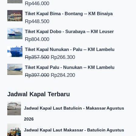
Rp
446.000
Tiket Kapal Bima - Bontang -- KM Binaiya
Rp
448.500
Tiket Kapal Dobo - Surabaya -- KM Leuser
Rp
804.000
Tiket Kapal Nunukan - Palu -- KM Lambelu
Harga
Harga
Rp
357.500
Rp
266.300
aslinya
saat
Tiket Kapal Palu - Nunukan -- KM Lambelu
adalah:
ini
Harga
Harga
Rp
397.000
Rp
284.200
Rp357.500.
adalah:
aslinya
saat
Rp266.300.
adalah:
ini
Jadwal Kapal Terbaru
Rp397.000.
adalah:
Rp284.200.
Jadwal Kapal Laut Batulicin - Makassar Agustus
2026
Jadwal Kapal Laut Makassar - Batulicin Agustus