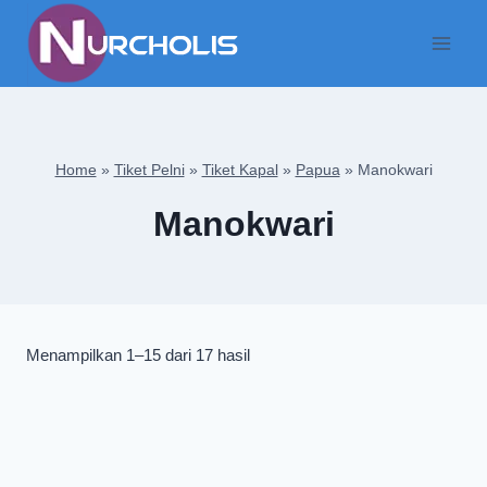
Skip
to
content
Home
»
Tiket Pelni
»
Tiket Kapal
»
Papua
»
Manokwari
Manokwari
Diurutkan
Menampilkan 1–15 dari 17 hasil
menurut
yang
terbaru