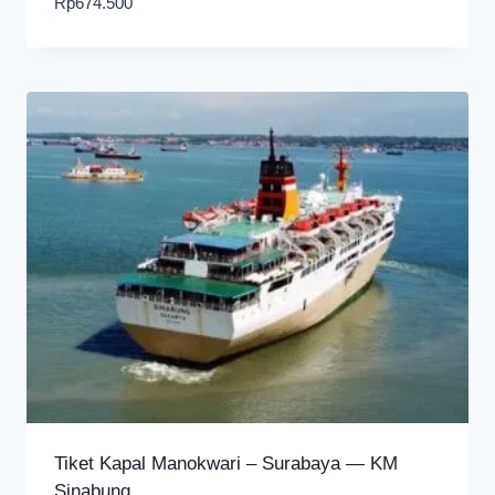
Rp
674.500
Tiket Kapal Manokwari – Surabaya — KM
Sinabung