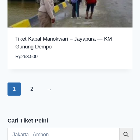
Tiket Kapal Manokwari – Jayapura — KM
Gunung Dempo
Rp
263.500
1
2
→
Cari Tiket Pelni