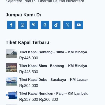
Sejahtera, dan PT Dharma Lautan Nusantara.
Jumpai Kami Di
Tiket Kapal Terbaru
Tiket Kapal Bontang - Bima -- KM Binaiya
Rp
446.000
Tiket Kapal Bima - Bontang -- KM Binaiya
Rp
448.500
Tiket Kapal Dobo - Surabaya -- KM Leuser
Rp
804.000
Tiket Kapal Nunukan - Palu -- KM Lambelu
Harga
Harga
Rp
357.500
Rp
266.300