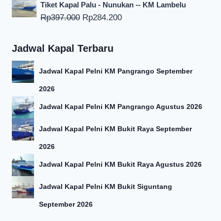
aslinya
saat
Tiket Kapal Palu - Nunukan -- KM Lambelu
adalah:
ini
Harga
Harga
Rp
397.000
Rp
284.200
Rp357.500.
adalah:
aslinya
saat
Rp266.300.
adalah:
ini
Jadwal Kapal Terbaru
Rp397.000.
adalah:
Rp284.200.
Jadwal Kapal Pelni KM Pangrango September
2026
Jadwal Kapal Pelni KM Pangrango Agustus 2026
Jadwal Kapal Pelni KM Bukit Raya September
2026
Jadwal Kapal Pelni KM Bukit Raya Agustus 2026
Jadwal Kapal Pelni KM Bukit Siguntang
September 2026