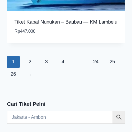
Tiket Kapal Nunukan – Baubau — KM Lambelu
Rp
447.000
1
2
3
4
…
24
25
26
→
Cari Tiket Pelni