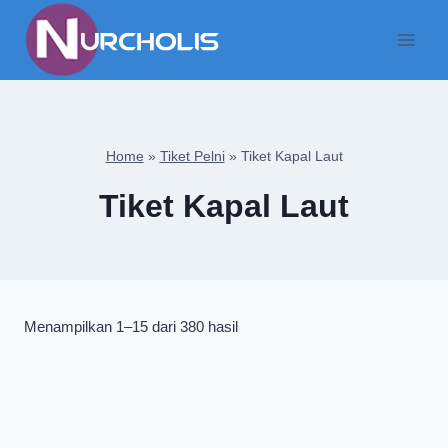
Skip
to
content
Home
»
Tiket Pelni
»
Tiket Kapal Laut
Tiket Kapal Laut
Diurutkan
Menampilkan 1–15 dari 380 hasil
menurut
yang
terbaru