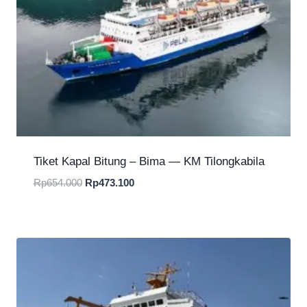
Tiket Kapal Bitung – Bima — KM Tilongkabila
Harga
Harga
Rp
654.000
Rp
473.100
aslinya
saat
adalah:
ini
Rp654.000.
adalah:
Rp473.100.