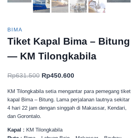
BIMA
Tiket Kapal Bima – Bitung
— KM Tilongkabila
Harga
Harga
Rp
631.500
Rp
450.600
aslinya
saat
KM Tilongkabila setia mengantar para pemegang tiket
adalah:
ini
kapal Bima – Bitung. Lama perjalanan lautnya sekitar
Rp631.500.
adalah:
4 hari 22 jam dengan singgah di Makassar, Kendari,
Rp450.600.
dan Gorontalo.
Kapal :
KM Tilongkabila