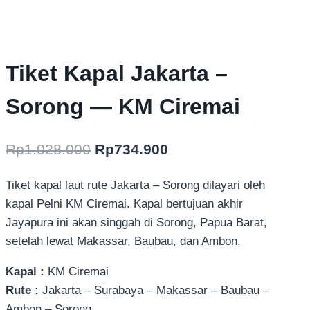
Tiket Kapal Jakarta –
Sorong — KM Ciremai
Harga
Harga
Rp
1.028.000
Rp
734.900
aslinya
saat
Tiket kapal laut rute Jakarta – Sorong dilayari oleh
adalah:
ini
kapal Pelni KM Ciremai. Kapal bertujuan akhir
Rp1.028.000.
adalah:
Jayapura ini akan singgah di Sorong, Papua Barat,
Rp734.900.
setelah lewat Makassar, Baubau, dan Ambon.
Kapal :
KM Ciremai
Rute :
Jakarta – Surabaya – Makassar – Baubau –
Ambon – Sorong