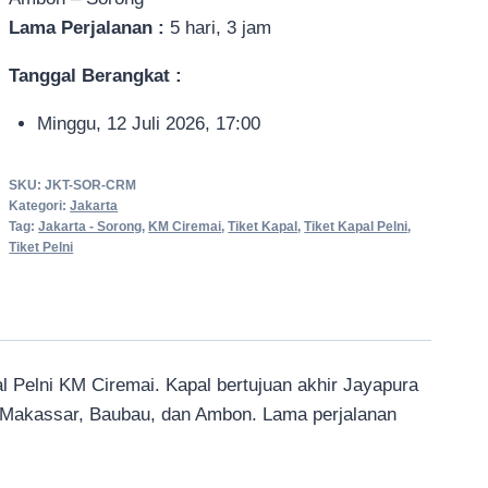
Lama Perjalanan :
5 hari, 3 jam
Tanggal Berangkat :
Minggu, 12 Juli 2026, 17:00
SKU:
JKT-SOR-CRM
Kategori:
Jakarta
Tag:
Jakarta - Sorong
,
KM Ciremai
,
Tiket Kapal
,
Tiket Kapal Pelni
,
Tiket Pelni
pal Pelni KM Ciremai. Kapal bertujuan akhir Jayapura
at Makassar, Baubau, dan Ambon. Lama perjalanan