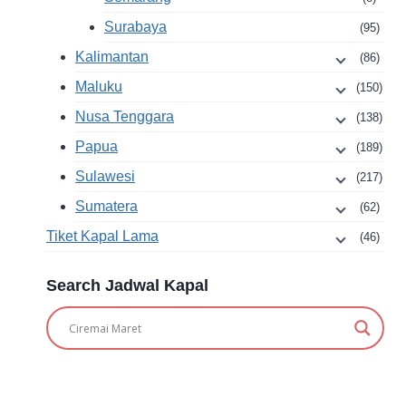
Surabaya
(95)
Kalimantan
(86)
Maluku
(150)
Nusa Tenggara
(138)
Papua
(189)
Sulawesi
(217)
Sumatera
(62)
Tiket Kapal Lama
(46)
Search Jadwal Kapal