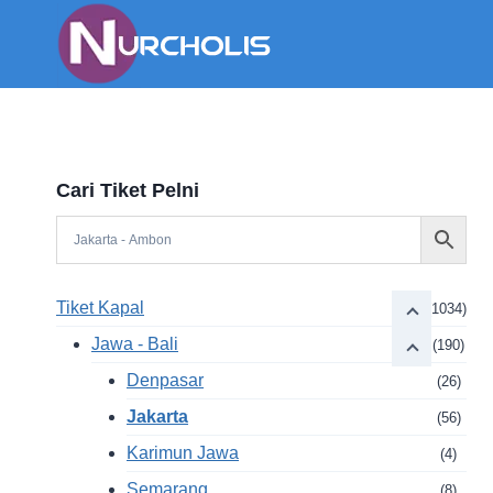
Skip
to
content
Cari Tiket Pelni
Tiket Kapal
(1034)
Jawa - Bali
(190)
Denpasar
(26)
Jakarta
(56)
Karimun Jawa
(4)
Semarang
(8)