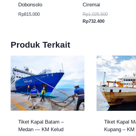
Dobonsolo
Ciremai
Harga
Rp
815.000
Rp
1.025.500
Harga
aslinya
Rp
732.400
saat
adalah:
ini
Rp1.025.500.
adalah:
Produk Terkait
Rp732.400.
Tiket Kapal Batam –
Tiket Kapal M
Medan — KM Kelud
Kupang – KM 