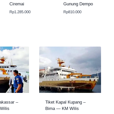
Ciremai
Gunung Dempo
Rp
1.285.000
Rp
810.000
akassar –
Tiket Kapal Kupang –
Wilis
Bima — KM Wilis