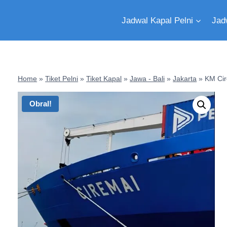
Jadwal Kapal Pelni
Jad
Home
»
Tiket Pelni
»
Tiket Kapal
»
Jawa - Bali
»
Jakarta
»
KM Ci
Obral!