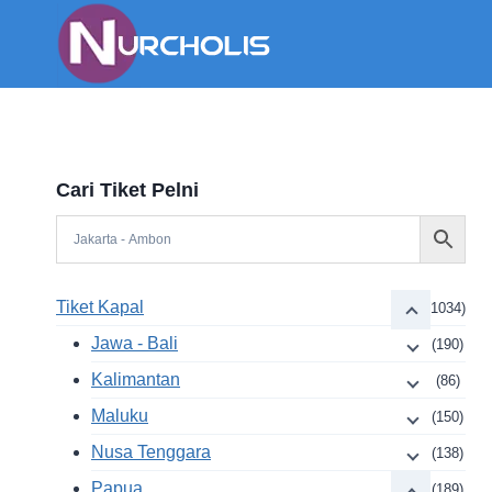
Skip
to
content
Cari Tiket Pelni
Tiket Kapal
(1034)
Jawa - Bali
(190)
Kalimantan
(86)
Maluku
(150)
Nusa Tenggara
(138)
Papua
(189)