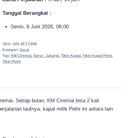
Tanggal Berangkat :
Senin, 8 Juni 2026, 06:00
SKU:
SRI-JKT-CRM
Kategori:
Serui
Tag:
KM Ciremai
,
Serui - Jakarta
,
Tiket Kapal
,
Tiket Kapal Pelni
,
Tiket Pelni
iremai. Setiap bulan, KM Ciremai bisa 2 kali
alanan lautnya, kapal milik Pelni ini antara lain