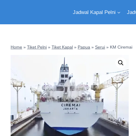
Jadwal Kapal Pelni
Jad
Home
»
Tiket Pelni
»
Tiket Kapal
»
Papua
»
Serui
»
KM Ciremai