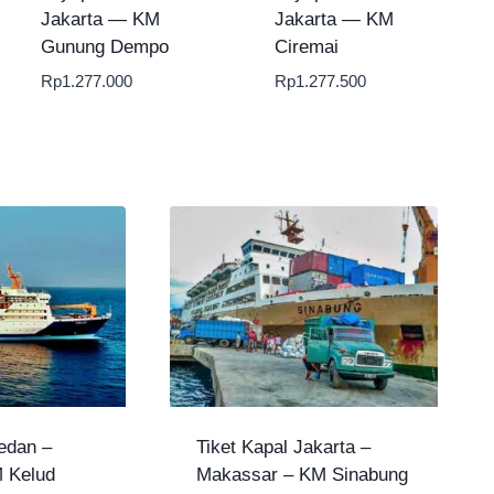
Jakarta — KM
Jakarta — KM
Gunung Dempo
Ciremai
Rp
1.277.000
Rp
1.277.500
edan –
Tiket Kapal Jakarta –
 Kelud
Makassar – KM Sinabung