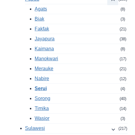
Agats
(8)
Biak
(3)
Fakfak
(21)
Jayapura
(38)
Kaimana
(8)
Manokwari
(17)
Merauke
(21)
Nabire
(12)
Serui
(4)
Sorong
(40)
Timika
(14)
Wasior
(3)
Sulawesi
(217)