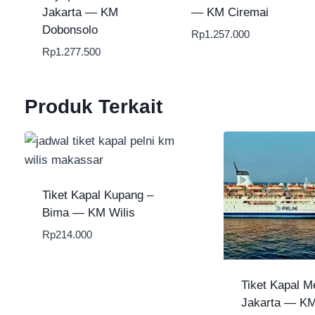
Jakarta — KM
— KM Ciremai
Dobonsolo
Rp
1.257.000
Rp
1.277.500
Produk Terkait
Tiket Kapal Kupang –
Bima — KM Wilis
Rp
214.000
Tiket Kapal M
Jakarta — KM